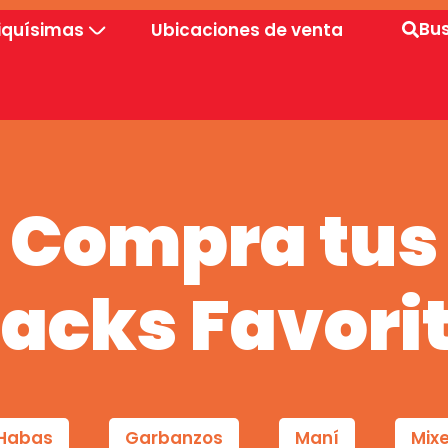
Bu
iquísimas
Ubicaciones de venta
Compra tus
acks Favori
Habas
Garbanzos
Maní
Mix