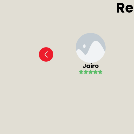
Re
a. son tan
 ejemplo
e
Jairo