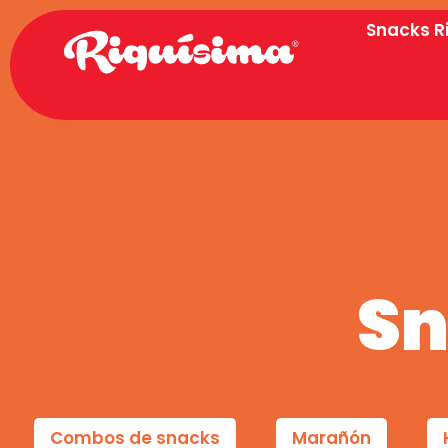
Snacks R
Sn
Combos de snacks
Marañón