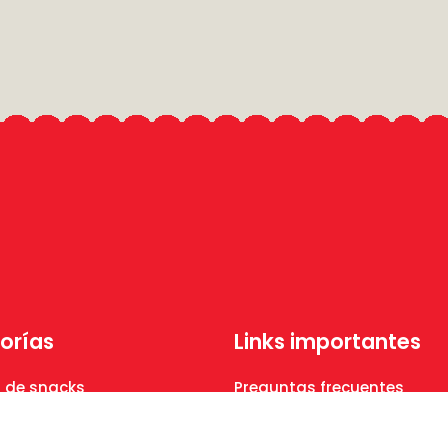
orías
Links importantes
 de snacks
Preguntas frecuentes
n
Contáctanos