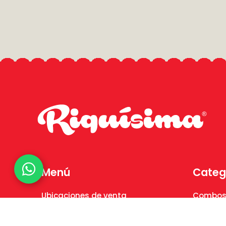
Menú
Categ
Ubicaciones de venta
Combos
Conocer más de Riquísimas
Marañó