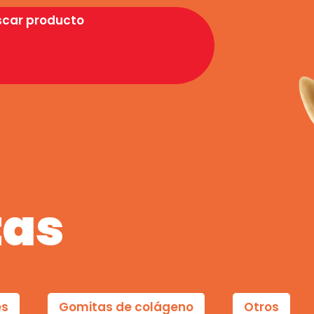
scar producto
tas
es
Gomitas de colágeno
Otros