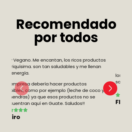
Recomendado
por todos
tos
n
los productos son frescos y de muy buen
Ex
sabor
co
 y
C
Fluvia J.