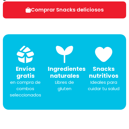
Comprar Snacks deliciosos
Envíos
Ingredientes
Snacks
gratis
naturales
nutritivos
en compra de
Libres de
Ideales para
combos
gluten
cuidar tu salud
seleccionados