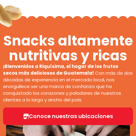
Snacks altamente
nutritivas y ricas
¡Bienvenidos a Riquísima, el hogar de los frutos
secos más deliciosos de Guatemala!
Con más de dos
décadas de experiencia en el mercado local, nos
enorgullece ser una marca de confianza que ha
conquistado los corazones y paladares de nuestros
clientes a lo largo y ancho del país.
Conoce nuestras ubicaciones