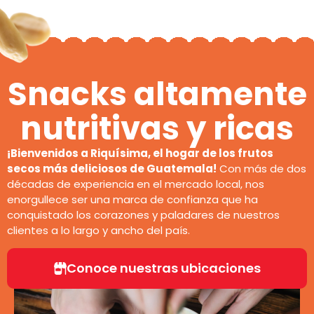
Snacks altamente
nutritivas y ricas
¡Bienvenidos a Riquísima, el hogar de los frutos
secos más deliciosos de Guatemala!
Con más de dos
décadas de experiencia en el mercado local, nos
enorgullece ser una marca de confianza que ha
conquistado los corazones y paladares de nuestros
clientes a lo largo y ancho del país.
Conoce nuestras ubicaciones