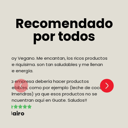
Recomendado
por todos
tos
n
los productos son frescos y de muy buen
Ex
sabor
co
 y
C
Fluvia J.