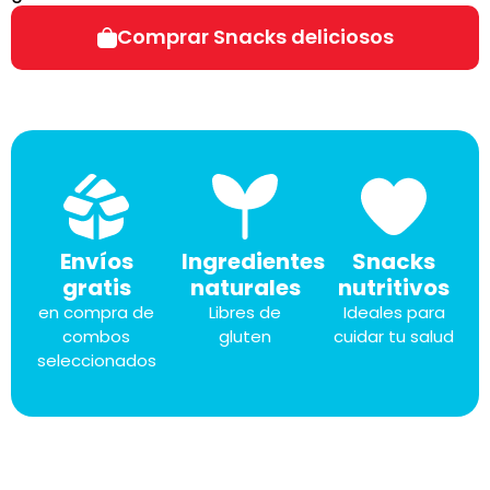
Comprar Snacks deliciosos
Envíos
Ingredientes
Snacks
gratis
naturales
nutritivos
en compra de
Libres de
Ideales para
combos
gluten
cuidar tu salud
seleccionados