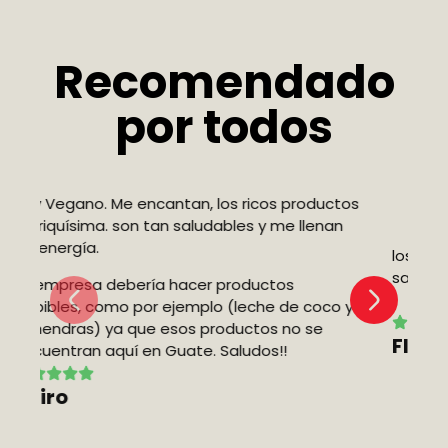
Recomendado
por todos
tos
n
los productos son frescos y de muy buen
Ex
sabor
co
 y
C
Fluvia J.