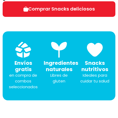
Comprar Snacks deliciosos
Envíos
Ingredientes
Snacks
gratis
naturales
nutritivos
en compra de
Libres de
Ideales para
combos
gluten
cuidar tu salud
seleccionados