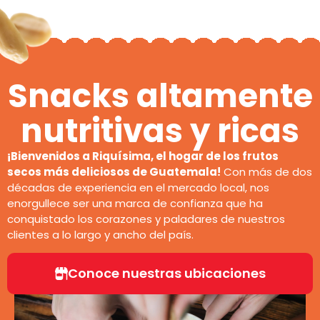
Snacks altamente
nutritivas y ricas
¡Bienvenidos a Riquísima, el hogar de los frutos
secos más deliciosos de Guatemala!
Con más de dos
décadas de experiencia en el mercado local, nos
enorgullece ser una marca de confianza que ha
conquistado los corazones y paladares de nuestros
clientes a lo largo y ancho del país.
Conoce nuestras ubicaciones