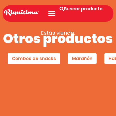
Buscar producto
Estás viendo:
Otros productos
Combos de snacks
Marañón
Ha