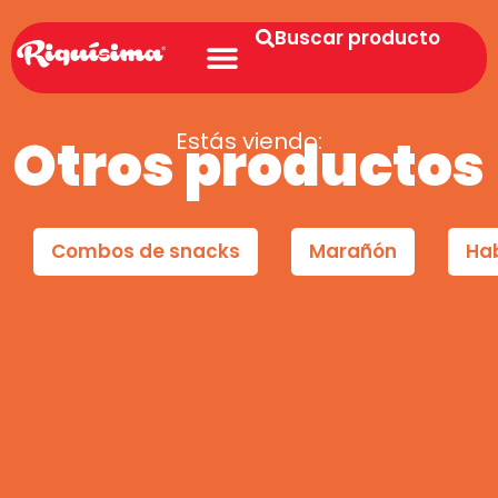
Buscar producto
Estás viendo:
Otros productos
Combos de snacks
Marañón
Ha