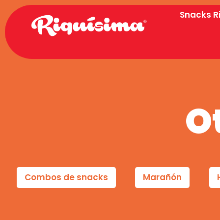
Snacks R
O
Combos de snacks
Marañón