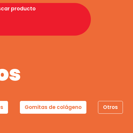
scar producto
os
es
Gomitas de colágeno
Otros