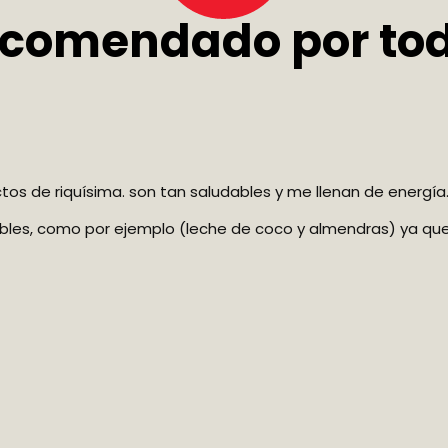
comendado por to
 de muy buen sabor