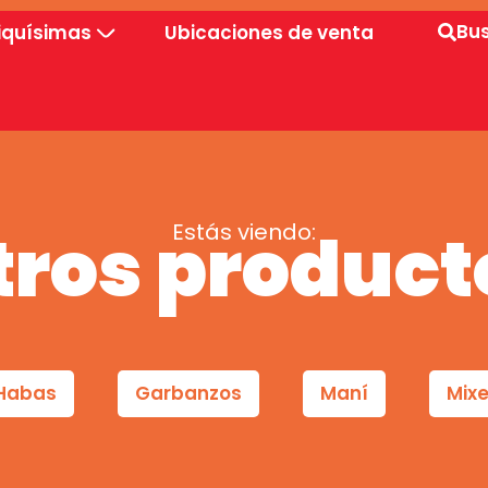
Bu
iquísimas
Ubicaciones de venta
tros product
Estás viendo:
Habas
Garbanzos
Maní
Mix