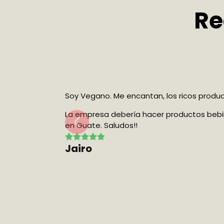
Re
los productos son frescos y
os no se encuentran aquí
Fluvia J.