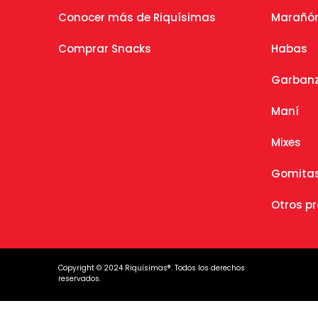
Conocer más de Riquísimas
Marañó
Comprar Snacks
Habas
Garban
Maní
Mixes
Gomitas
Otros p
Copyright © 2024 Riquísimas®. Todos los derechos
reservados.